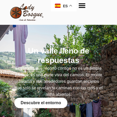
ES
Un valle lleno de
respuestas
El entorno que recorro contigo no es un simple
paisaje: es una parte viva del camino. El monte
Jálama y sus alrededores guardan secretos
que solo se revelan si caminas con los ojos y el
alma abiertos.
Descubre el entorno